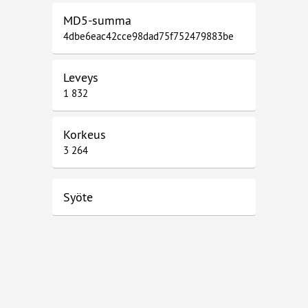
MD5-summa
4dbe6eac42cce98dad75f752479883be
Leveys
1 832
Korkeus
3 264
Syöte