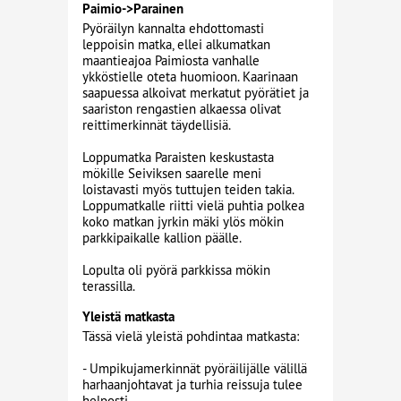
Paimio->Parainen
Pyöräilyn kannalta ehdottomasti
leppoisin matka, ellei alkumatkan
maantieajoa Paimiosta vanhalle
ykköstielle oteta huomioon. Kaarinaan
saapuessa alkoivat merkatut pyörätiet ja
saariston rengastien alkaessa olivat
reittimerkinnät täydellisiä.
Loppumatka Paraisten keskustasta
mökille Seiviksen saarelle meni
loistavasti myös tuttujen teiden takia.
Loppumatkalle riitti vielä puhtia polkea
koko matkan jyrkin mäki ylös mökin
parkkipaikalle kallion päälle.
Lopulta oli pyörä parkkissa mökin
terassilla.
Yleistä matkasta
Tässä vielä yleistä pohdintaa matkasta:
- Umpikujamerkinnät pyöräilijälle välillä
harhaanjohtavat ja turhia reissuja tulee
helposti.