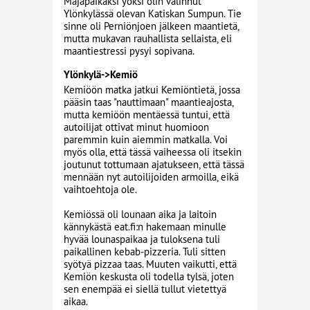
Majapaikaksi yöksi olin valinnut
Ylönkylässä olevan Katiskan Sumpun. Tie
sinne oli Perniönjoen jälkeen maantietä,
mutta mukavan rauhallista sellaista, eli
maantiestressi pysyi sopivana.
Ylönkylä->Kemiö
Kemiöön matka jatkui Kemiöntietä, jossa
pääsin taas "nauttimaan" maantieajosta,
mutta kemiöön mentäessä tuntui, että
autoilijat ottivat minut huomioon
paremmin kuin aiemmin matkalla. Voi
myös olla, että tässä vaiheessa oli itsekin
joutunut tottumaan ajatukseen, että tässä
mennään nyt autoilijoiden armoilla, eikä
vaihtoehtoja ole.
Kemiössä oli lounaan aika ja laitoin
kännykästä eat.fi:n hakemaan minulle
hyvää lounaspaikaa ja tuloksena tuli
paikallinen kebab-pizzeria. Tuli sitten
syötyä pizzaa taas. Muuten vaikutti, että
Kemiön keskusta oli todella tylsä, joten
sen enempää ei siellä tullut vietettyä
aikaa.