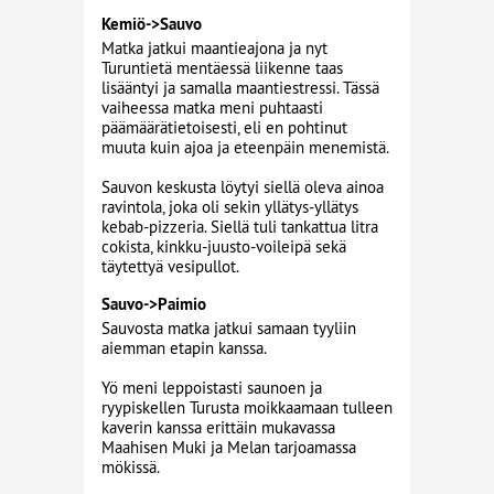
Kemiö->Sauvo
Matka jatkui maantieajona ja nyt
Turuntietä mentäessä liikenne taas
lisääntyi ja samalla maantiestressi. Tässä
vaiheessa matka meni puhtaasti
päämäärätietoisesti, eli en pohtinut
muuta kuin ajoa ja eteenpäin menemistä.
Sauvon keskusta löytyi siellä oleva ainoa
ravintola, joka oli sekin yllätys-yllätys
kebab-pizzeria. Siellä tuli tankattua litra
cokista, kinkku-juusto-voileipä sekä
täytettyä vesipullot.
Sauvo->Paimio
Sauvosta matka jatkui samaan tyyliin
aiemman etapin kanssa.
Yö meni leppoistasti saunoen ja
ryypiskellen Turusta moikkaamaan tulleen
kaverin kanssa erittäin mukavassa
Maahisen Muki ja Melan tarjoamassa
mökissä.