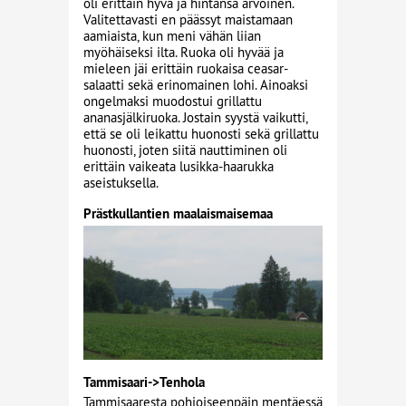
oli erittäin hyvä ja hintansa arvoinen.
Valitettavasti en päässyt maistamaan
aamiaista, kun meni vähän liian
myöhäiseksi ilta. Ruoka oli hyvää ja
mieleen jäi erittäin ruokaisa ceasar-
salaatti sekä erinomainen lohi. Ainoaksi
ongelmaksi muodostui grillattu
ananasjälkiruoka. Jostain syystä vaikutti,
että se oli leikattu huonosti sekä grillattu
huonosti, joten siitä nauttiminen oli
erittäin vaikeata lusikka-haarukka
aseistuksella.
Prästkullantien maalaismaisemaa
Tammisaari->Tenhola
Tammisaaresta pohjoiseenpäin mentäessä