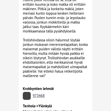
erittäin kuuma ja koko matka oli erittäin
mäkinen. Pitkiä ja korkeita mäkiä, joten
meinasi kunto loppua kesken helteisen
päivän. Puolen tunnin eväs- ja lepotauko
varjossa, jonkun mökkitiellä ja matka
jatkui taas. Kyykäärmekin kävi
moikkaamassa tällä pysähdyksellä.
Trollshövdassa olisin halunnut löytää
jonkun mukavan merenrantapaikan, koska
maisemat puiden välistä näytti erittäin
hienoilta, mutta mitään hyvää paikka ei
oikein löytynyt. Trollsshövdan asukkaille
ehdottaisinkin, että merkkaisivat hyvät
maisemapaikat ja mahdolliset uimapaikat
päätielle. Vai ettekö halua retkeilijöitä
maillenne vai?
Krokbyntien lehmät
973468
Tenhola->Ylönkylä