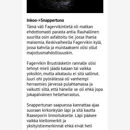
Inkoo->Snappertuna
Tämä väli Fagervikintietä oli matkan
ehdottomasti parasta antia. Rauhallinen
suurilta osin asfaltoitu tie, jossa ihania
maisemia. Keskivaiheella Fagervikin kylä,
jossa kahvila ja muistaakseni olisi ollut
majoitusmahdollisuuskin.
Fagervikin Brusträsketin rannalle olisi
tehnyt mieli jäädä kalaan tai vaikka
yöksikin, mutta aikataulu ei sitä sallinut.
Juuri ohi pyöräilessä oli vanhempi
herrasmies järvessä pulahtamassa ja
vaikutti siltä, että hänelle se oli ehkä jopa
jokapäiväinen helleharrastus.
Snappertunan saapuessa kannattaa ajaa
suoraan kirkonkylän läpi ja sitä kautta
Raaseporin linnoitukselle. Läpi pääsee
vaikka kieltomerkit ja
yksityistiemerkinnät ehkä eivät heti