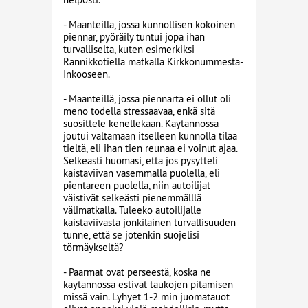
- Maanteillä, jossa kunnollisen kokoinen
piennar, pyöräily tuntui jopa ihan
turvalliselta, kuten esimerkiksi
Rannikkotiellä matkalla Kirkkonummesta-
Inkooseen.
- Maanteillä, jossa piennarta ei ollut oli
meno todella stressaavaa, enkä sitä
suosittele kenellekään. Käytännössä
joutui valtamaan itselleen kunnolla tilaa
tieltä, eli ihan tien reunaa ei voinut ajaa.
Selkeästi huomasi, että jos pysytteli
kaistaviivan vasemmalla puolella, eli
pientareen puolella, niin autoilijat
väistivät selkeästi pienemmälllä
välimatkalla. Tuleeko autoilijalle
kaistaviivasta jonkilainen turvallisuuden
tunne, että se jotenkin suojelisi
törmäykseltä?
- Paarmat ovat perseestä, koska ne
käytännössä estivät taukojen pitämisen
missä vain. Lyhyet 1-2 min juomatauot