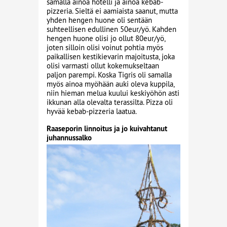
samalla ainoa hotelli ja ainoa kebab-
pizzeria. Sieltä ei aamiaista saanut, mutta
yhden hengen huone oli sentään
suhteellisen edullinen 50eur/yö. Kahden
hengen huone olisi jo ollut 80eur/yö,
joten silloin olisi voinut pohtia myös
paikallisen kestikievarin majoitusta, joka
olisi varmasti ollut kokemukseltaan
paljon parempi. Koska Tigris oli samalla
myös ainoa myöhään auki oleva kuppila,
niin hieman melua kuului keskiyöhön asti
ikkunan alla olevalta terassilta. Pizza oli
hyvää kebab-pizzeria laatua.
Raaseporin linnoitus ja jo kuivahtanut
juhannussalko