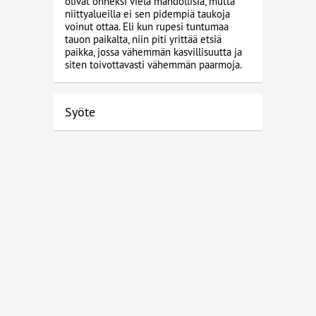
olivat onneksi vielä mahdollisia, mutta
niittyalueilla ei sen pidempiä taukoja
voinut ottaa. Eli kun rupesi tuntumaa
tauon paikalta, niin piti yrittää etsiä
paikka, jossa vähemmän kasvillisuutta ja
siten toivottavasti vähemmän paarmoja.
Syöte