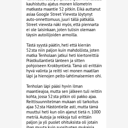
kauhistuttu ajatus monen kilometrin
matkasta maantie 52 pitkin. Eikä auttanut
asiaa Google Street Viewsta löytynyt
auto-onnettomuus, juuri tällä pätkällä.
Street viewsta näki myös, että piennarta
ei ole laisinkaan, joten tulisin olemaan
täysin autoilijoiden armoilla.
Tästä syystä päätin, heti että kierrän
52:sta niin paljon kuin mahdollista, joten
matka Tenholaan jatkui heti kiertoreittiä
Prästkullantietä länteen ja sitten
pohjoiseen Krokbyntietä. Tämä oli erittäin
hyvä valinta ja reitti vei monen maatilan
läpi ja hienojen pelto-lahtimaisemien ohi.
Tenholan läpi pääsi hyvin ilman
maantieajoa, mutta sen jälkeen tuli reittin
kohta, jossa 52:sta pitkin oli pakko ajaa.
Reittisuunnitelman mukaan oli tarkoitus
ajaa 52:sta Hästöntielle asti, mutta tämä
muuttui heti kun olin ajanut tietä n. 1000
metriä. Autoja ja rekkoja tuli erittäin
paljon ja yli puolet ohituksista oli jotain
ihan muuta kuin suositusten mukaisia.