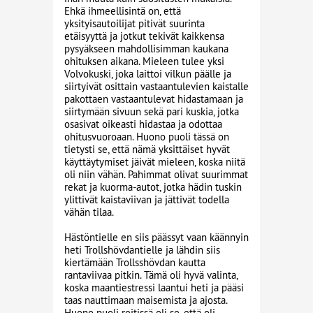
Ehkä ihmeellisintä on, että
yksityisautoilijat pitivät suurinta
etäisyyttä ja jotkut tekivät kaikkensa
pysyäkseen mahdollisimman kaukana
ohituksen aikana. Mieleen tulee yksi
Volvokuski, joka laittoi vilkun päälle ja
siirtyivät osittain vastaantulevien kaistalle
pakottaen vastaantulevat hidastamaan ja
siirtymään sivuun sekä pari kuskia, jotka
osasivat oikeasti hidastaa ja odottaa
ohitusvuoroaan. Huono puoli tässä on
tietysti se, että nämä yksittäiset hyvät
käyttäytymiset jäivät mieleen, koska niitä
oli niin vähän. Pahimmat olivat suurimmat
rekat ja kuorma-autot, jotka hädin tuskin
ylittivät kaistaviivan ja jättivät todella
vähän tilaa.
Hästöntielle en siis päässyt vaan käännyin
heti Trollshövdantielle ja lähdin siis
kiertämään Trollsshövdan kautta
rantaviivaa pitkin. Tämä oli hyvä valinta,
koska maantiestressi laantui heti ja pääsi
taas nauttimaan maisemista ja ajosta.
Huono puoli reitissä oli se, että oli